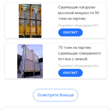
Сушильщик кукурузы
12
высокой мощности 90
оптической
тонн на партию
Подлежит обсуждению MOQ:1
сортировки
КОНТАКТ
машина
70 тонн на партию
сушильщик смешанного
потока с низкой
18
скоростью
Подлежит обсуждению MOQ:1
Райс цвета
измельчения, без
КОНТАКТ
шлифовки Быстрая
Сортировщик
сушка кукурузы
Осмотрите больше