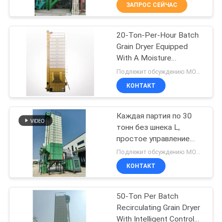
серию для падиа маиса
КАЧЕСТВА
ЗАПРОС СЕЙЧАС
20-Ton-Per-Hour Batch
СВЯЖИТЕСЬ
21
Grain Dryer Equipped
МЫ
With A Moisture
Маленькая
Detector
Подлежит обсуждению MOQ:1
зерновая сушилка
НОВОСТИ
КОНТАКТ
СПРОСИТЕ
Каждая партия по 30
тонн без шнека L,
ЦИТАТУ
простое управление
34
сушилкой,
Подлежит обсуждению MOQ:1
сельскохозяйственная
КАРТА
Сушилка для
КОНТАКТ
сушилка.
САЙТА
смешанного
50-Ton Per Batch
потока
Recirculating Grain Dryer
ПОЛИТИКА
With Intelligent Control