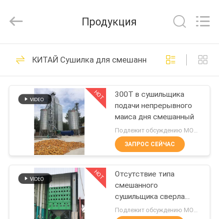
ANHUI
ZENVO
TECHNOLOGY
Продукция
CO.,
LTD.
All
Rights
ДОМ
Reserved.
51
КИТАЙ Сушилка для смешанного потока
Сушилка для
ПРОДУКТЫ
зерна риса
HOT
300T в сушильщика
подачи непрерывного
О
маиса дня смешанный
НАС
Подлежит обсуждению MOQ:1 набор
ЗАПРОС СЕЙЧАС
56
ПУТЕШЕСТВИЕ
Сушильщик зерна
HOT
Отсутствие типа
ФАБРИКИ
смешанного
серии
сушильщика сверла
ПРОВЕРКА
подачи 22 тонны в
Подлежит обсуждению MOQ:1 набор