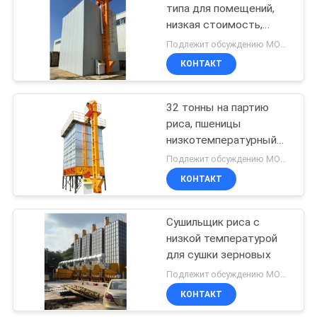
типа для помещений,
низкая стоимость,
41
низкая скорость
Подлежит обсуждению MOQ:1
дробления, 55 тонн
КОНТАКТ
печь биомассы
32 тонны на партию
риса, пшеницы
низкотемпературный
сушильщик с двойным
Подлежит обсуждению MOQ:1
воздуховодом и
КОНТАКТ
70
двойной системой
циркуляции
Сортировщик CCD
Сушильщик риса с
низкой температурой
цвета
для сушки зерновых
Подлежит обсуждению MOQ:1
КОНТАКТ