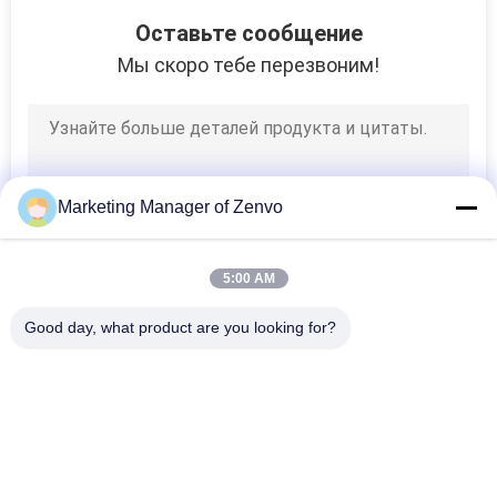
15
Оставьте сообщение
Машина
Мы скоро тебе перезвоним!
сортировщицы
цвета зерна
Marketing Manager of Zenvo
36
5:00 AM
Машина стана
Good day, what product are you looking for?
риса
Популярные категории
Все
Сушилка Для Зерна 
Сушильщик Зерна 
Риса
Серии
8