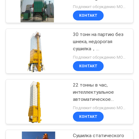
УЕДИНЕНИЯ
System
Подлежит обсуждению MOQ:1
КОНТАКТ
13
обеспечивая
30 тонн на партию без
шнека, недорогая
циркуляцию
сушилка，
сельскохозяйственная
сушильщик зерна
Подлежит обсуждению MOQ:1
сушильная машина
КОНТАКТ
22 тонны в час,
24
интеллектуальное
Портативная
автоматическое
управление,
Подлежит обсуждению MOQ:1
зерновая сушилка
низкотемпературная
КОНТАКТ
сушка, смешанный
поток сушилки.
Сушилка статического