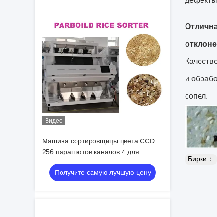
дефекты 
Отлична
отклоне
Качеств
и обрабо
сопел.
Видео
Машина сортировщицы цвета CCD
256 парашютов каналов 4 для
Бирки：
проваренного слегка риса
Получите самую лучшую цену