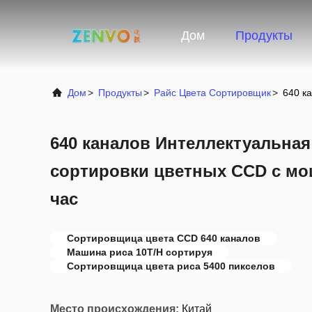
Дом
Продукты
Дом
>
Продукты
>
Райс Цвета Сортировщик
>
640 к
640 каналов Интеллектуальна
сортировки цветных CCD с мо
час
Сортировщица цвета CCD 640 каналов
Машина риса 10T/H сортируя
Сортировщица цвета риса 5400 пикселов
Место происхождения:
Китай