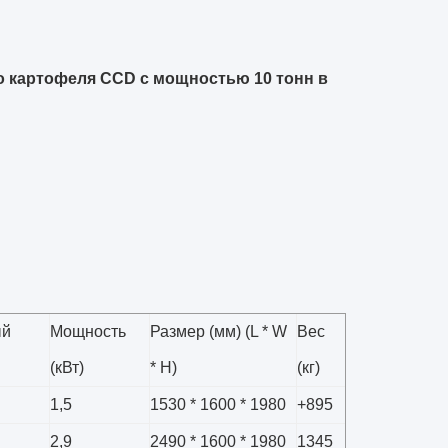
о картофеля CCD с мощностью 10 тонн в
ый
Мощность
Размер (мм) (L * W
Вес
(кВт)
* H)
(кг)
1,5
1530 * 1600 * 1980
+895
2,9
2490 * 1600 * 1980
1345