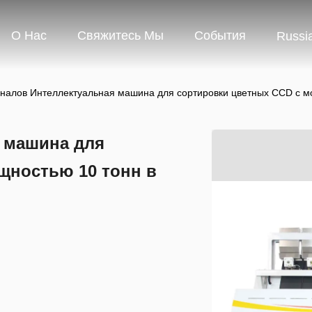
О Нас
Свяжитесь Мы
События
Russi
аналов Интеллектуальная машина для сортировки цветных CCD с м
я машина для
щностью 10 тонн в