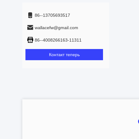
86--13705693517
wallacefw@gmail.com
86--4008266163-11311
Контакт теперь