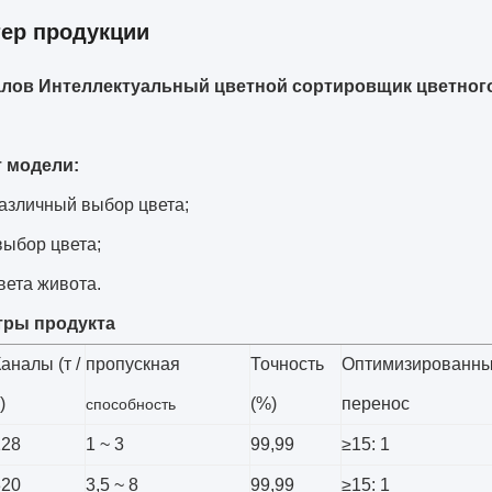
тер продукции
алов Интеллектуальный цветной сортировщик цветног
 модели:
азличный выбор цвета;
выбор цвета;
вета живота.
тры продукта
аналы (т /
пропускная
Точность
Оптимизированн
)
(%)
перенос
способность
128
1 ~ 3
99,99
≥15: 1
320
3,5 ~ 8
99,99
≥15: 1