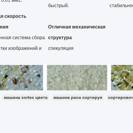
0.01 мм2.
быстрый.
стабильно
я скорость
ния
Отличная механическая
енная система сбора
структура
тки изображений и
спекуляция
машина sortex цвета
машина риса сортируя
сортировоч