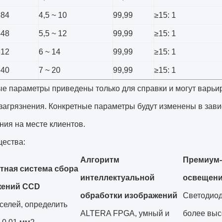
384
4,5 ~ 10
99,99
≥15: 1
448
5,5 ~ 12
99,99
≥15: 1
512
6 ~ 14
99,99
≥15: 1
640
7 ~ 20
99,99
≥15: 1
е параметры приведены только для справки и могут варьир
загрязнения.
Конкретные параметры будут изменены в зави
ния на месте клиентов.
ества:
Алгоритм
Премиум-
тная система сбора
интеллектуальной
освещен
жений CCD
обработки изображений
Светодиод
селей, определить
ALTERA FPGA, умный и
более выс