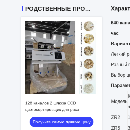
Харак
РОДСТВЕННЫЕ ПРОДУКТЫ
640 кан
час
Вариант
Легкий р
Разный 
Выбор ц
Параме
К
Модель
128 каналов 2 шлюза CCD
ч
цветосортировщик для риса
ZR2
Получите самую лучшую цену
ZR5