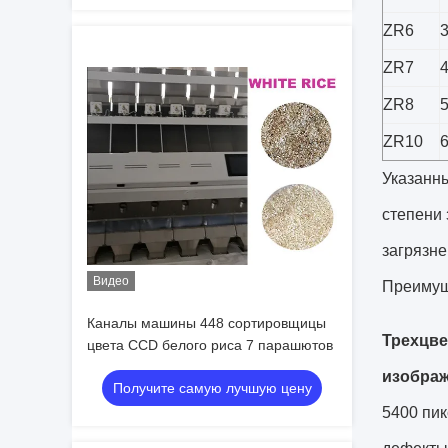
ZR6
ZR7
ZR8
ZR10
Указанны
степени 
загрязне
Видео
Преимущ
Каналы машины 448 сортировщицы
Трехцве
цвета CCD белого риса 7 парашютов
изобра
Получите самую лучшую цену
5400 пик