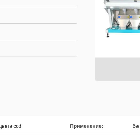
цвета ccd
Применение:
бел