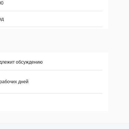
00
од
длежит обсуждению
 рабочих дней