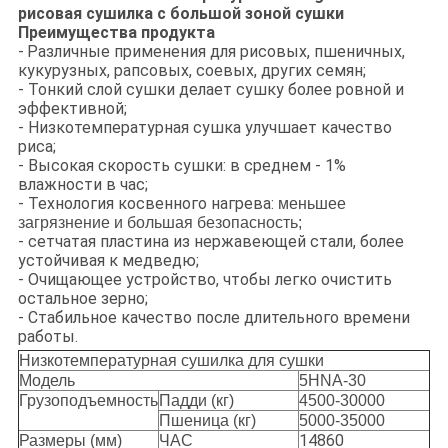
рисовая сушилка с большой зоной сушки
Преимущества продукта
-
Различные применения для рисовых, пшеничных,
кукурузных, рапсовых, соевых, других семян;
- Тонкий слой сушки делает сушку более ровной и
эффективной;
- Низкотемпературная сушка улучшает качество
риса;
- Высокая скорость сушки: в среднем - 1%
влажности в час;
- Технология косвенного нагрева:
меньшее
загрязнение и большая безопасность;
- сетчатая пластина из нержавеющей стали, более
устойчивая к медведю;
- Очищающее устройство, чтобы легко очистить
остальное зерно;
- Стабильное качество после длительного времени
работы.
Низкотемпературная сушилка для сушки
Модель
5HNA-30
Грузоподъемность
Падди (кг)
4500-30000
Пшеница (кг)
5000-35000
14860
Размеры (мм)
ЧАС