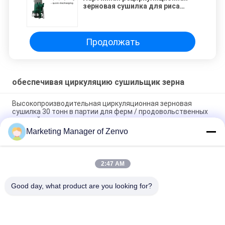
зерновая сушилка для риса
Меньше загрязнений для
кукурузы / рапса
Продолжать
обеспечивая циркуляцию сушильщик зерна
Высокопроизводительная циркуляционная зерновая
сушилка 30 тонн в партии для ферм / продовольственных
станций
Marketing Manager of Zenvo
Партийная рециркуляционная зерновая сушилка для риса
Меньше загрязнений для кукурузы / рапса
2:47 AM
5HPS-20A Циркуляционная сушилка для зерна 20 тонн в
партии для сушки Высокий влажный рис
Good day, what product are you looking for?
Популярные категории
Все