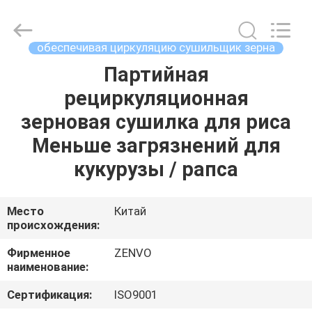
ANHUI
ZENVO
TECHNOLOGY
CO.,
LTD.
обеспечивая циркуляцию сушильщик зерна
All
Rights
Партийная
ДОМ
Reserved.
рециркуляционная
ПРОДУКТЫ
зерновая сушилка для риса
Меньше загрязнений для
О
кукурузы / рапса
НАС
Место
Китай
происхождения:
ПУТЕШЕСТВИЕ
ФАБРИКИ
Фирменное
ZENVO
наименование:
ПРОВЕРКА
Сертификация:
ISO9001