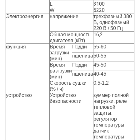
3100
L
5220
W
Электроэнергия
напряжение
трехфазный 380
В, однофазный
220 В / 50 Гц
16,2
Общая мощность
двигателя (кВт)
функция
Время
Пэдди
55-60
загрузки
пшеница
50-55
(мин)
Время
Пэдди
45-50
разгрузки
пшеница
40-45
(мин)
Скорость сушки
0,5-1,2
(% / ч)
устройство
Устройство
зуммер полной
безопасности
нагрузки, реле
тепловой
защиты,
регулятор
температуры,
датчик
температуры