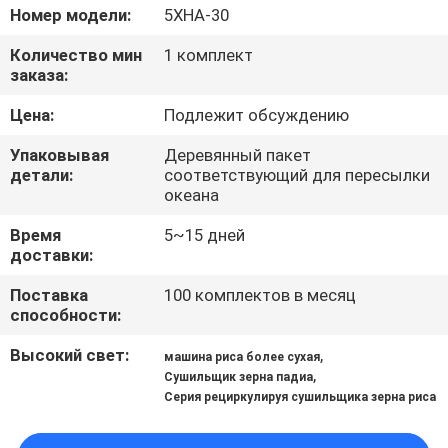
КАЧЕСТВА
Номер модели:
5ХНА-30
Количество мин
1 комплект
СВЯЖИТЕСЬ
заказа:
МЫ
Цена:
Подлежит обсуждению
Упаковывая
Деревянный пакет
НОВОСТИ
детали:
соответствующий для пересылки
океана
СПРОСИТЕ
Время
5~15 дней
доставки:
ЦИТАТУ
Поставка
100 комплектов в месяц
способности:
КАРТА
Высокий свет:
,
машина риса более сухая
САЙТА
,
Сушильщик зерна падиа
Серия рециркулируя сушильщика зерна риса
ПОЛИТИКА